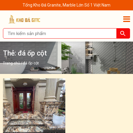
Tổng Kho Đá Granite, Marble Lớn Số 1 Việt Nam
Thẻ:
đá ốp cột
Trang chủ
/
đá ốp cột