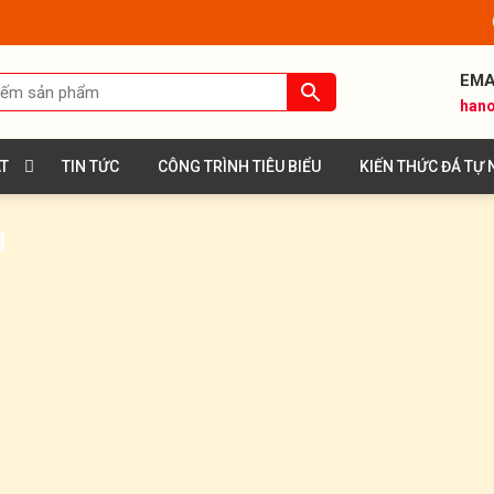
EMA
hano
ÁT
TIN TỨC
CÔNG TRÌNH TIÊU BIỂU
KIẾN THỨC ĐÁ TỰ 
g