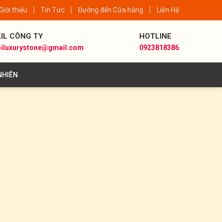
Giới thiệu
Tin Tức
Đường đến Cửa hàng
Liên Hệ
IL CÔNG TY
HOTLINE
iluxurystone@gmail.com
0923818386
NHIÊN