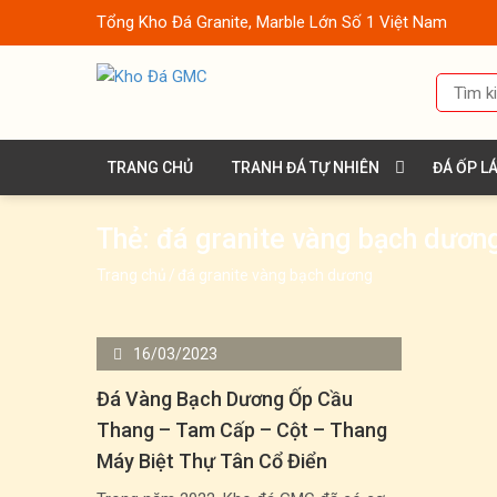
Tổng Kho Đá Granite, Marble Lớn Số 1 Việt Nam
TRANG CHỦ
TRANH ĐÁ TỰ NHIÊN
ĐÁ ỐP L
Thẻ:
đá granite vàng bạch dươn
Trang chủ
/
đá granite vàng bạch dương
16/03/2023
Đá Vàng Bạch Dương Ốp Cầu
Thang – Tam Cấp – Cột – Thang
Máy Biệt Thự Tân Cổ Điển