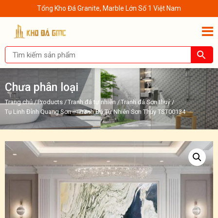
Tổng Kho Đá Granite, Marble Lớn Số 1 Việt Nam
Chưa phân loại
Trang chủ
/
Products
/
Tranh đá tự nhiên
/
Tranh đá Sơn thuỷ
/
Tụ Linh Đỉnh Quang Sơn – Tranh Đá Tự Nhiên Sơn Thủy TST00134