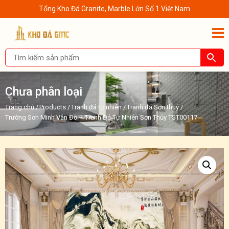
Tổng Kho Đá Granite, Marble Lớn Số 1 Việt Nam
Chưa phân loại
Trang chủ
/
Products
/
Tranh đá tự nhiên
/
Tranh đá Sơn thuỷ
/
Trường Sơn Minh Vân Đồ – Tranh Đá Tự Nhiên Sơn Thủy TST00117