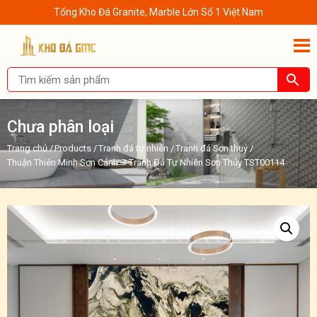
Tổng Kho Đá Granite, Marble Lớn Số 1 Việt Nam
Chưa phân loại
Trang chủ
/
Products
/
Tranh đá tự nhiên
/
Tranh đá Sơn thuỷ
/
Thuận Thiên Minh Sơn Cảnh – Tranh Đá Tự Nhiên Sơn Thủy TST00114