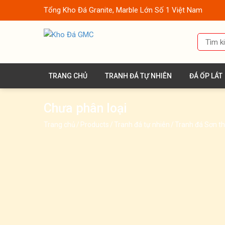
Tổng Kho Đá Granite, Marble Lớn Số 1 Việt Nam
TRANG CHỦ
TRANH ĐÁ TỰ NHIÊN
ĐÁ ỐP LÁT
Chưa phân loại
Trang chủ
/
Products
/
Tranh đá tự nhiên
/
Tranh đá Sơn t