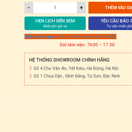
-
+
THÊM VÀO GI
HẸN LỊCH ĐẾN XEM
YÊU CẦU BÁO 
Miễn phí gửi xe
Tư vấn miễn phí
Đặt hàng ngay
Được tư vấn và báo giá tốt nhất
Giờ làm việc: 7h30 – 17.30
HỆ THỐNG SHOWROOM CHÍNH HÃNG
Số 4 Chu Văn An, Yết Kiêu, Hà Đông, Hà Nội
Số 1 Chùa Dận , Đình Bảng, Từ Sơn, Bắc Ninh