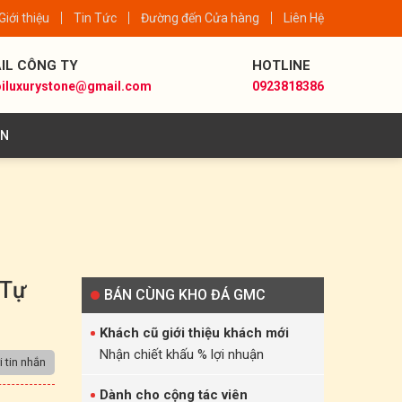
Giới thiệu
Tin Tức
Đường đến Cửa hàng
Liên Hệ
IL CÔNG TY
HOTLINE
iluxurystone@gmail.com
0923818386
ÊN
 Tự
BÁN CÙNG KHO ĐÁ GMC
Khách cũ giới thiệu khách mới
Nhận chiết khấu % lợi nhuận
 tin nhắn
Dành cho cộng tác viên