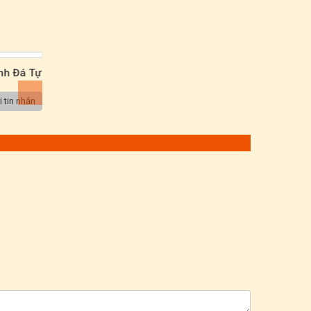
nh Đá Tự
61
 tin nhắn