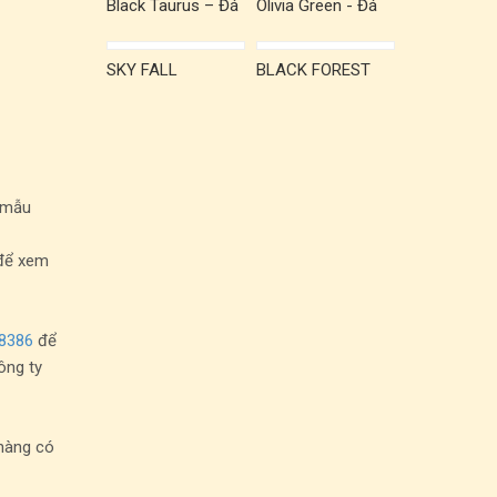
Black Taurus – Đá
Olivia Green - Đá
Granite tự nhiên
granite tự nhiên
SKY FALL
BLACK FOREST
h mẫu
 để xem
8386
để
ông ty
 hàng có