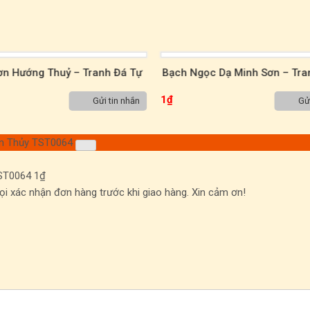
ơn Hướng Thuỷ – Tranh Đá Tự
Bạch Ngọc Dạ Minh Sơn – Tra
iên Sơn Thủy TST00099
Nhiên Sơn Thủy TST000
1
₫
Gửi tin nhắn
Gửi
ơn Thủy TST0064
TST0064
1
₫
gọi xác nhận đơn hàng trước khi giao hàng. Xin cảm ơn!