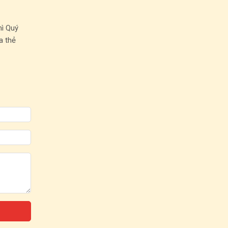
hì Quý
a thẻ