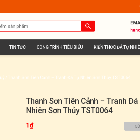
EMA
hano
TIN TỨC
CÔNG TRÌNH TIÊU BIỂU
KIẾN THỨC ĐÁ TỰ NHI
huỷ
/
Thanh Sơn Tiên Cảnh – Tranh Đá Tự Nhiên Sơn Thủy TST0064
Thanh Sơn Tiên Cảnh – Tranh Đá
Nhiên Sơn Thủy TST0064
1
₫
Gửi