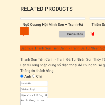
RELATED PRODUCTS
Tranh Đá
Ngũ Quang Hội Minh Sơn – Tranh Đá
Thiên S
00021
Tự Nhiên Sơn Thủy TST00068
Nh
1
₫
1
₫
ửi tin nhắn
Gửi tin nhắn
Đặt mua Thanh Sơn Tiên Cảnh - Tranh Đá Tự Nhiên S
Thanh Sơn Tiên Cảnh - Tranh Đá Tự Nhiên Sơn Thủy 
Bạn vui lòng nhập đúng số điện thoại để chúng tôi sẽ 
Thông tin khách hàng
Anh
Chị