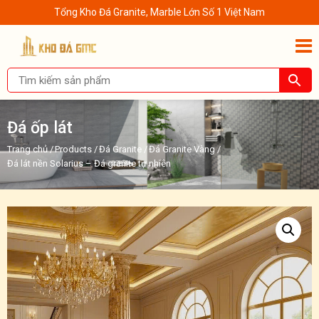
Tổng Kho Đá Granite, Marble Lớn Số 1 Việt Nam
Đá ốp lát
Trang chủ
/
Products
/
Đá Granite
/
Đá Granite Vàng
/
Đá lát nền Solarius – Đá granite tự nhiên