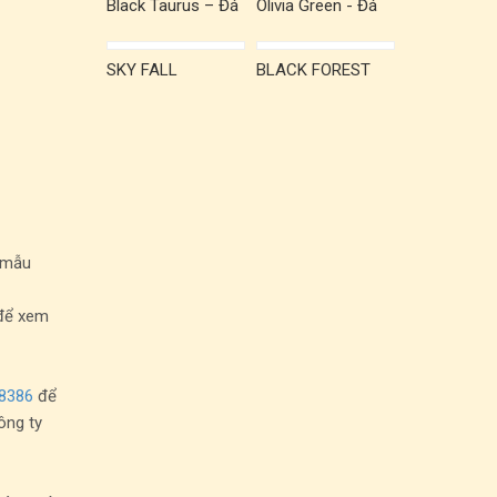
Black Taurus – Đá
Olivia Green - Đá
Granite tự nhiên
granite tự nhiên
SKY FALL
BLACK FOREST
h mẫu
 để xem
8386
để
ông ty