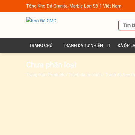
Tổng Kho Đá Granite, Marble Lớn Số 1 Việt Nam
TRANG CHỦ
TRANH ĐÁ TỰ NHIÊN
ĐÁ ỐP L
Chưa phân loại
Trang chủ
/
Products
/
Tranh đá tự nhiên
/
Tranh đá Sơn t