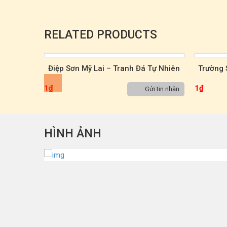
RELATED PRODUCTS
Tự Nhiên
Trường Sơn Đáo Quang Long – Tranh
Hồng Qu
5
Đá Tự Nhiên Sơn Thủy TST00042
Tự 
1
₫
1
₫
ửi tin nhắn
Gửi tin nhắn
HÌNH ẢNH