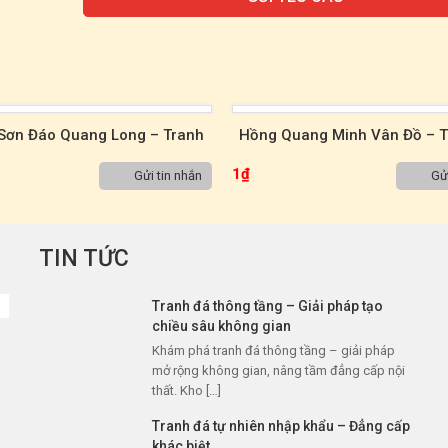
ang Minh Vân Đồ – Tranh Đá
Dạ Quang Triều Long Sơn – T
Nhiên Sơn Thủy TST00043
Tự Nhiên Sơn Thủy TST0
1
₫
Gửi tin nhắn
Gửi
TIN TỨC
Tranh đá thông tầng – Giải pháp tạo
chiều sâu không gian
Khám phá tranh đá thông tầng – giải pháp
mở rộng không gian, nâng tầm đẳng cấp nội
thất. Kho […]
Tranh đá tự nhiên nhập khẩu – Đẳng cấp
khác biệt