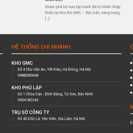
Khám phá bộ sưu tập tranh đá tự nhiên nhập
khẩu tại Kho Đá GMC – độc bản, sang trọng,
[…]
HỆ THỐNG CHI NHÁNH
KHO GMC
Số 4 Chu Văn An, Yết Kiêu, Hà Đông, Hà Nội
0988385668
KHO PHÚ LẬP
Số 1 Chùa Dận , Đình Bảng, Từ Sơn, Bắc Ninh
0904182345
TRỤ SỞ CÔNG TY
Số 40 Dốc Lã, Yên Viên, Gia Lâm, Hà Nội
F