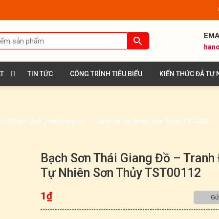
EMA
hano
ÁT
TIN TỨC
CÔNG TRÌNH TIÊU BIỂU
KIẾN THỨC ĐÁ TỰ 
huỷ
/
Bạch Sơn Thái Giang Đồ – Tranh Đá Tự Nhiên Sơn Thủy TST00112
Bạch Sơn Thái Giang Đồ – Tranh
Tự Nhiên Sơn Thủy TST00112
1
₫
Gửi