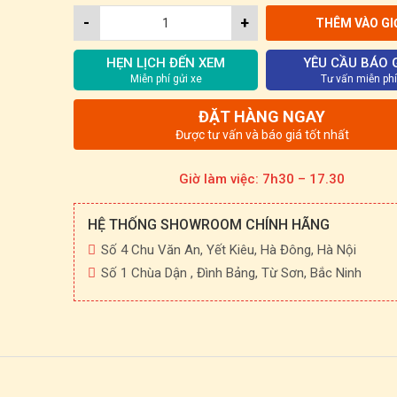
-
+
THÊM VÀO GI
HẸN LỊCH ĐẾN XEM
YÊU CẦU BÁO 
Miễn phí gửi xe
Tư vấn miễn phí
ĐẶT HÀNG NGAY
Được tư vấn và báo giá tốt nhất
Giờ làm việc: 7h30 – 17.30
HỆ THỐNG SHOWROOM CHÍNH HÃNG
Số 4 Chu Văn An, Yết Kiêu, Hà Đông, Hà Nội
Số 1 Chùa Dận , Đình Bảng, Từ Sơn, Bắc Ninh