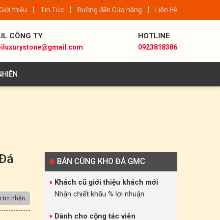
Giới thiệu
Tin Tức
Đường đến Cửa hàng
Liên Hệ
IL CÔNG TY
HOTLINE
iluxurystone@gmail.com
0923818386
NHIÊN
 Đá
BÁN CÙNG KHO ĐÁ GMC
Khách cũ giới thiệu khách mới
Nhận chiết khấu % lợi nhuận
 tin nhắn
Dành cho cộng tác viên