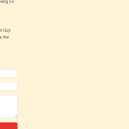
 hàng có
hì Quý
a thẻ