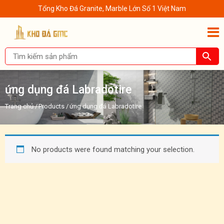
Tổng Kho Đá Granite, Marble Lớn Số 1 Việt Nam
ứng dụng đá Labradotire
Trang chủ
/
Products
/
ứng dụng đá Labradotire
No products were found matching your selection.