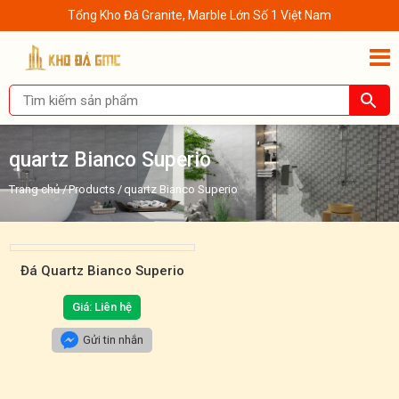
Tổng Kho Đá Granite, Marble Lớn Số 1 Việt Nam
quartz Bianco Superio
Trang chủ
/
Products
/
quartz Bianco Superio
Đá Quartz Bianco Superio
Giá: Liên hệ
Gửi tin nhắn