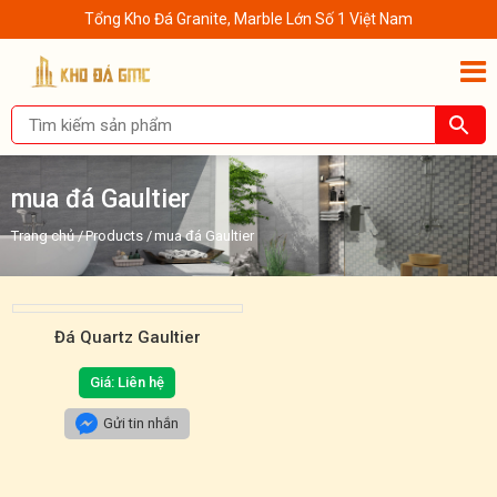
Tổng Kho Đá Granite, Marble Lớn Số 1 Việt Nam
mua đá Gaultier
Trang chủ
/
Products
/
mua đá Gaultier
Đá Quartz Gaultier
Giá: Liên hệ
Gửi tin nhắn