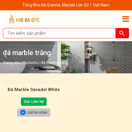
Tổng Kho Đá Granite, Marble Lớn Số 1 Việt Nam
đá marble trắng
Trang chủ
/
Products
/
đá marble trắng
Đá Marble Savadol White
Giá: Liên hệ
Gửi tin nhắn