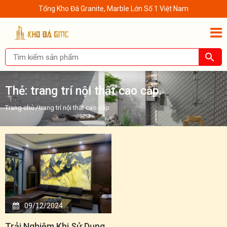
Tổng Kho Đá Granite, Marble Lớn Số 1 Việt Nam
Thẻ:
trang trí nội thất cao cấp.
Trang chủ
/
trang trí nội thất cao cấp.
09/12/2024
Trải Nghiệm Khi Sử Dụng