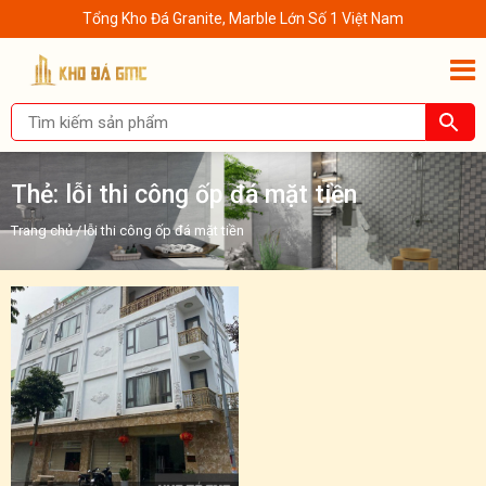
Tổng Kho Đá Granite, Marble Lớn Số 1 Việt Nam
Thẻ:
lỗi thi công ốp đá mặt tiền
Trang chủ
/
lỗi thi công ốp đá mặt tiền