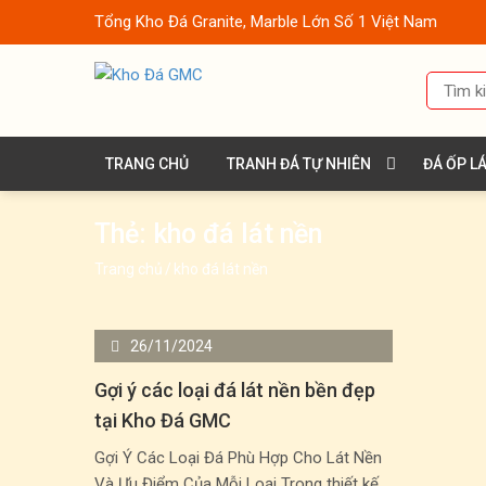
Tổng Kho Đá Granite, Marble Lớn Số 1 Việt Nam
TRANG CHỦ
TRANH ĐÁ TỰ NHIÊN
ĐÁ ỐP L
Thẻ:
kho đá lát nền
Trang chủ
/
kho đá lát nền
26/11/2024
Gợi ý các loại đá lát nền bền đẹp
tại Kho Đá GMC
Gợi Ý Các Loại Đá Phù Hợp Cho Lát Nền
Và Ưu Điểm Của Mỗi Loại Trong thiết kế