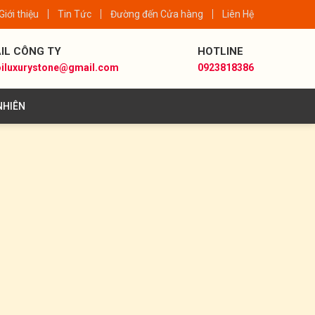
Giới thiệu
Tin Tức
Đường đến Cửa hàng
Liên Hệ
IL CÔNG TY
HOTLINE
iluxurystone@gmail.com
0923818386
NHIÊN