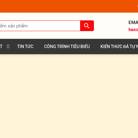
EMA
hano
ÁT
TIN TỨC
CÔNG TRÌNH TIÊU BIỂU
KIẾN THỨC ĐÁ TỰ 