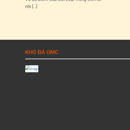
nội […]
KHO ĐÁ GMC