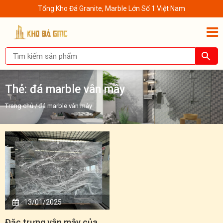
Tổng Kho Đá Granite, Marble Lớn Số 1 Việt Nam
Thẻ:
đá marble vân mây
Trang chủ
/
đá marble vân mây
13/01/2025
Đặc trưng vân mây của