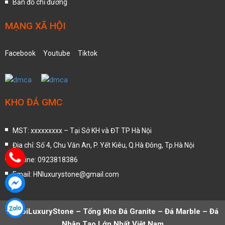
Bản đồ chỉ đường
MẠNG XÃ HỘI
Facebook
Youtube
Tiktok
KHO ĐÁ GMC
MST: xxxxxxxxx – Tại Sở KH và ĐT TP Hà Nội
Địa chỉ: Số 4, Chu Văn An, P. Yết Kiêu, Q.Hà Đông, Tp.Hà Nội
Hotline: 0923818386
Email: HNluxurystone@gmail.com
HaNoiLuxuryStone – Tổng Kho Đá Granite – Đá Marble – Đá
Nhân Tạo Lớn Nhất Việt Nam