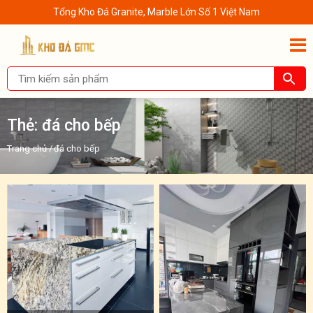
Tổng Kho Đá Granite, Marble Lớn Số 1 Việt Nam
Thẻ:
đá cho bếp
Trang chủ
/
đá cho bếp