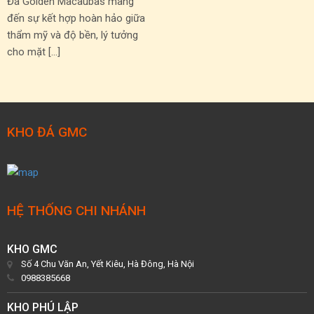
Đá Golden Macaubas mang
đến sự kết hợp hoàn hảo giữa
thẩm mỹ và độ bền, lý tưởng
cho mặt […]
KHO ĐÁ GMC
HỆ THỐNG CHI NHÁNH
KHO GMC
Số 4 Chu Văn An, Yết Kiêu, Hà Đông, Hà Nội
0988385668
KHO PHÚ LẬP