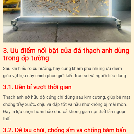
3. Ưu điểm nổi bật của đá thạch anh dùng
trong ốp tường
Sau khi hiểu rõ xu hướng, hãy cùng khám phá những ưu điểm
giúp vật liệu này chinh phục giới kiến trúc sư và người tiêu dùng.
3.1. Bền bỉ vượt thời gian
Thạch anh sở hữu độ cứng chỉ đứng sau kim cương, giúp bề mặt
chống trầy xước, chịu va đập tốt và hầu như không bị mài mòn.
Đây là lựa chọn hoàn hảo cho cả không gian nội thất lẫn ngoại
thất.
3.2. Dễ lau chùi, chống ẩm và chống bám bẩn